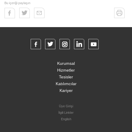
Bu içeriği paylaşın
Kurumsal
Hizmetler
Tesisler
Katılımcılar
Kariyer
Üye Girişi
İlgili Linkler
English