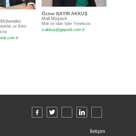
Öznur NAYIR AKKUŞ
Mali Müşavir
 Mühendisi
Mali ve İdari İşler Yöneticisi
bilirlik ve İklim
o.akkus@geposb.com.tr
icisi
osb.com.tr
İletişim