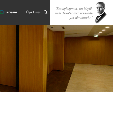
“Sanayileşmek, en büyük
İletişim
Üye Girişi
milli davalarımız arasında
yer almaktadır.”