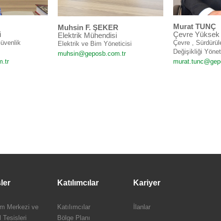
Murat TUNÇ
Muhsin F. ŞEKER
i
Çevre Yüksek
Elektrik Mühendisi
Güvenlik
Çevre , Sürdürüle
Elektrik ve Bim Yöneticisi
Değişikliği Yönet
muhsin@geposb.com.tr
.tr
murat.tunc@gep
ler
Katılımcılar
Kariyer
im Merkezi ve
Katılımcılar
İlanlar
 Tesisleri
Bölge Planı