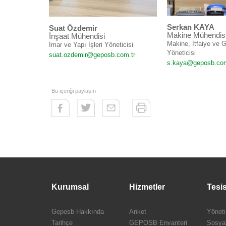
Serkan KAYA
Suat Özdemir
Makine Mühendis
İnşaat Mühendisi
Makine, İtfaiye ve 
İmar ve Yapı İşleri Yöneticisi
Yöneticisi
suat.ozdemir@geposb.com.tr
s.kaya@geposb.com
Bu içeriği paylaşın
Kurumsal
Hizmetler
Tesis
Geposb Hakkında
Anket
Yönet
Tarihçe
GEPOSB Envanteri
Sosyal